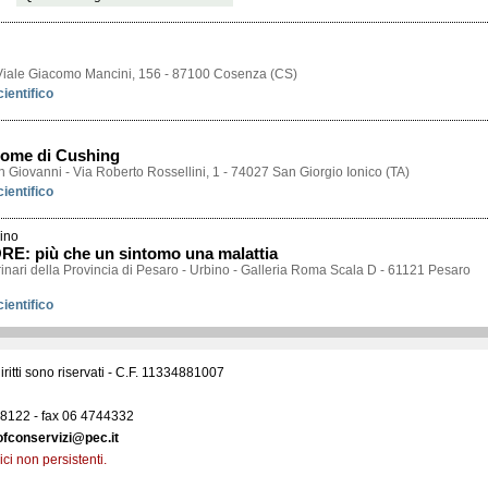
- Viale Giacomo Mancini, 156 - 87100 Cosenza (CS)
ientifico
drome di Cushing
n Giovanni - Via Roberto Rossellini, 1 - 74027 San Giorgio Ionico (TA)
ientifico
bino
: più che un sintomo una malattia
inari della Provincia di Pesaro - Urbino - Galleria Roma Scala D - 61121 Pesaro
ientifico
 diritti sono riservati - C.F. 11334881007
588122 - fax 06 4744332
ofconservizi@pec.it
ci non persistenti.