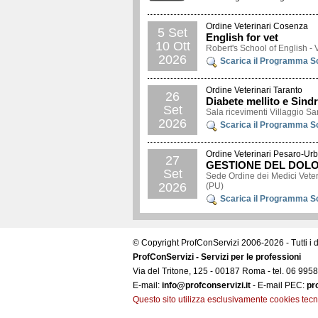
Ordine Veterinari Cosenza
5 Set
English for vet
10 Ott
Robert's School of English 
2026
Scarica il Programma Sc
Ordine Veterinari Taranto
26
Diabete mellito e Sin
Set
Sala ricevimenti Villaggio Sa
2026
Scarica il Programma Sc
Ordine Veterinari Pesaro-Ur
27
GESTIONE DEL DOLORE
Set
Sede Ordine dei Medici Veter
2026
(PU)
Scarica il Programma Sc
© Copyright ProfConServizi 2006-
2026
- Tutti i
ProfConServizi - Servizi per le professioni
Via del Tritone, 125 - 00187 Roma - tel. 06 99
E-mail:
info@profconservizi.it
- E-mail PEC:
pr
Questo sito utilizza esclusivamente cookies tecni